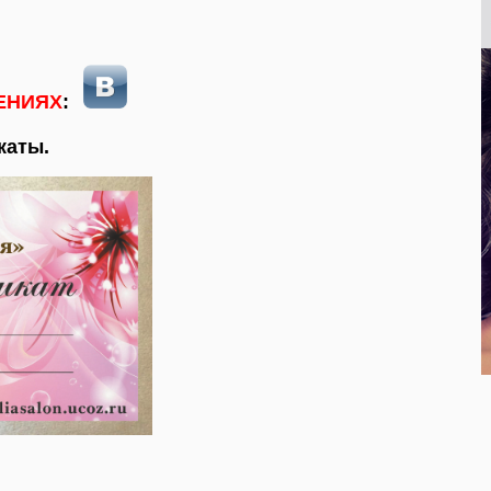
ЕНИЯХ
:
каты.