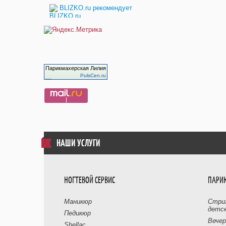
BLIZKO.ru рекомендует
Парикмахерская Лилия
PulsCen.ru
НАШИ УСЛУГИ
НОГТЕВОЙ СЕРВИС
ПАРИ
Маникюр
Стриж
детск
Педикюр
Вечер
Shellac